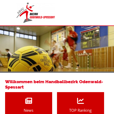
Willkommen beim Handballbezirk Odenwald-
Spessart
News
TOP Ranking