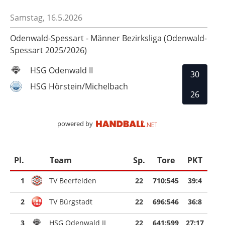
Samstag, 16.5.2026
Odenwald-Spessart - Männer Bezirksliga (Odenwald-
Spessart 2025/2026)
HSG Odenwald II
30
HSG Hörstein/Michelbach
26
powered by
Pl.
Team
Sp.
Tore
PKT
1
TV Beerfelden
22
710
:
545
39:4
2
TV Bürgstadt
22
696
:
546
36:8
3
HSG Odenwald II
22
641
:
599
27:17