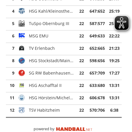
4
HSG Kahl/Kleinostheim II
22
647
:
652
25:19
5
TuSpo Obernburg III
22
587
:
577
25:19
6
MSG EMU
22
649
:
633
22:22
7
TV Erlenbach
22
652
:
665
21:23
8
HSG Stockstadt/Mainaschaff
22
598
:
656
19:25
9
SG RW Babenhausen II
22
657
:
709
17:27
10
HSG Aschafftal II
22
633
:
680
13:31
11
HSG Hörstein/Michelbach
22
606
:
678
13:31
12
TSV Habitzheim
22
570
:
706
6:38
powered by