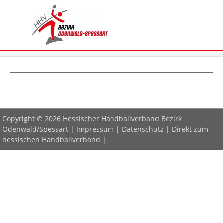
Copyright © 2026 Hessischer Handballverband Bezirk
Odenwald/Spessart |
Impressum
|
Datenschutz
|
Direkt zum
hessischen Handballverband
|